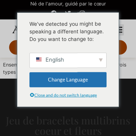
Né de l'amour, guidé par le cœur
We've detected you might be
speaking a different language.
Do you want to change to:
Design 3D 24 h
English
Ensemble de maillons en or empilés comprenant trois
types de chaînes
Change Language
Close and do not switch language
Jeu de bracelets multibrins
coeur et fleurs