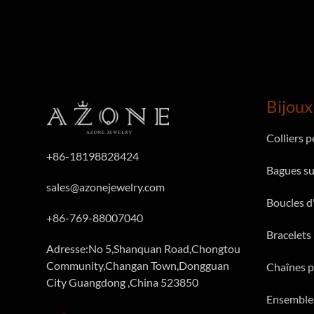
Bijoux
Colliers 
+86-18198828424
Bagues su
sales@azonejewelry.com
Boucles d'
+86-769-88007040
Bracelets
Adresse:No 5,Shanquan Road,Chongtou
Community,Changan Town,Dongguan
Chaînes p
City Guangdong ,China 523850
Ensembles