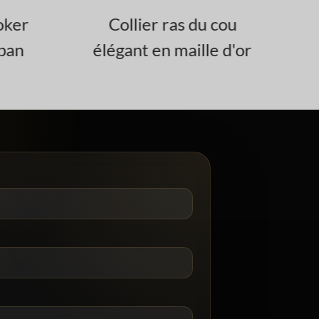
ker
Collier ras du cou
C
ban
élégant en maille d'or