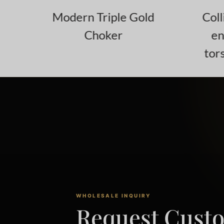
r
Modern Triple Gold
Coll
Choker
en
tors
WHOLESALE INQUIRY
Request Cust