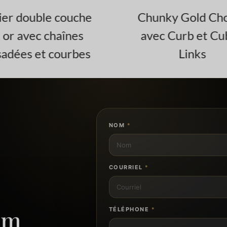
ier double couche
Chunky Gold Cho
 or avec chaînes
avec Curb et Cu
adées et courbes
Links
NOM
*
COURRIEL
*
om
TÉLÉPHONE
*