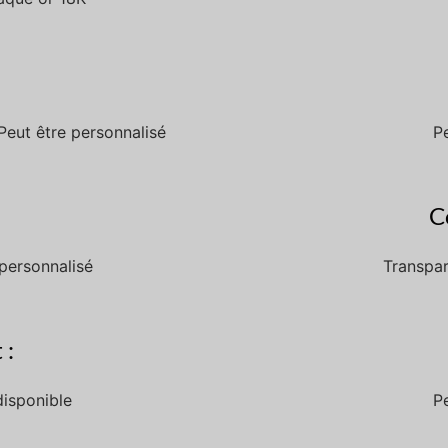
Peut être personnalisé
P
C
personnalisé
Transpar
 :
disponible
P