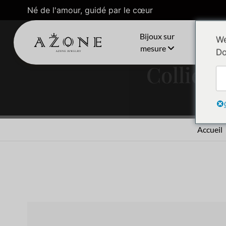
Né de l'amour, guidé par le cœur
Bijoux sur
C
We
mesure
Do
Collier 
Accueil