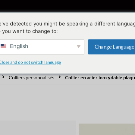
ollections
Conception
Qualité
A propo
've detected you might be speaking a different langua
 you want to change to:
en acier inoxydable plaq
English
Change Language
Close and do not switch language
Colliers personnalisés
Collier en acier inoxydable plaq