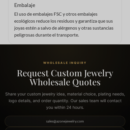
Embalaje
El uso de embalajes FSC y otros embalajes
ecológicos reduce los residuos y garantiza que sus
joyas estén a salvo de alérgenos y otras sustancias
peligrosas durante el transporte.
WHOLESALE INQUIRY
Request Custom Jewelry
Wholesale Quotes
Share your custom jewelry idea, material choice, plating needs,
logo details, and order quantity. Our sales team will contact
you within 24 hours.
sales@azonejewelry.com