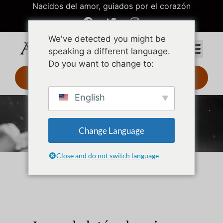
Nacidos del amor, guiados por el corazón
We've detected you might be
speaking a different language.
Do you want to change to:
Diseño 3D 24 h
English
Joyas de latón
Change Language
Close and do not switch language
Inicio
Joyas de latón