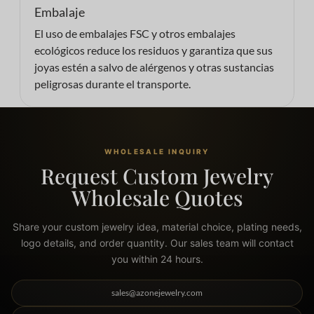
Embalaje
El uso de embalajes FSC y otros embalajes
ecológicos reduce los residuos y garantiza que sus
joyas estén a salvo de alérgenos y otras sustancias
peligrosas durante el transporte.
WHOLESALE INQUIRY
Request Custom Jewelry
Wholesale Quotes
Share your custom jewelry idea, material choice, plating needs,
logo details, and order quantity. Our sales team will contact
you within 24 hours.
sales@azonejewelry.com