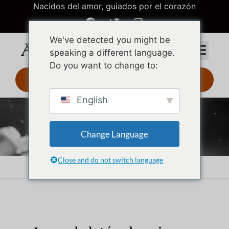
Nacidos del amor, guiados por el corazón
We've detected you might be
speaking a different language.
Do you want to change to:
Diseño 3D 24 h
English
Joyas de latón
Change Language
Close and do not switch language
Inicio
Joyas de latón