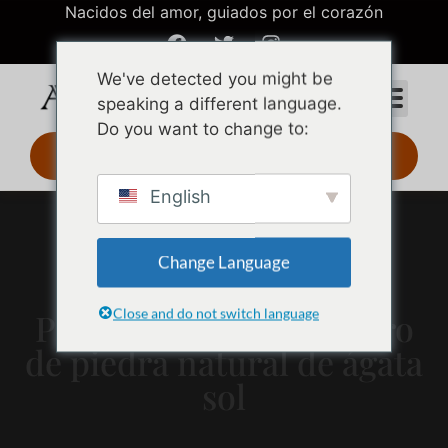
Nacidos del amor, guiados por el corazón
We've detected you might be
speaking a different language.
Do you want to change to:
Diseño 3D 24 h
English
Change Language
Close and do not switch language
Pendientes de aro de oro
de piedra natural de ágata
sol