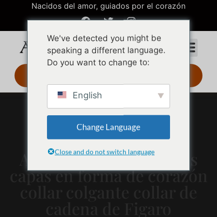
Nacidos del amor, guiados por el corazón
We've detected you might be
speaking a different language.
Do you want to change to:
Diseño 3D 24 h
English
Change Language
Close and do not switch language
Acero inoxidable de tres
capas en forma de corazón
collar colgante collar de
cadena de Figaro