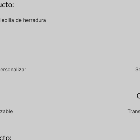
cto:
Hebilla de herradura
ersonalizar
S
izable
Trans
cto: