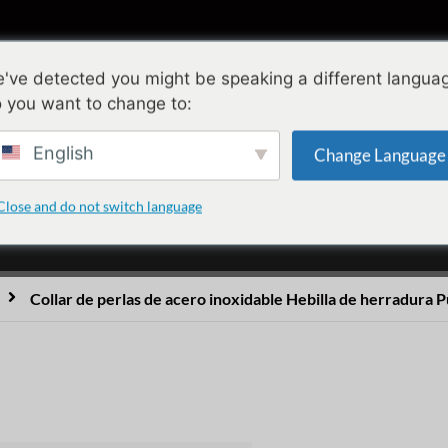
olecciones
Diseño
Calidad
Acerca 
've detected you might be speaking a different langua
 you want to change to:
acero inoxidable Hebilla
English
Change Language
de cadena
Close and do not switch language
Collar de perlas de acero inoxidable Hebilla de herradura 