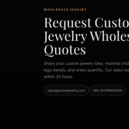
WHOLESALE INQUIRY
Request Cust
Jewelry Whole
Quotes
Share your custom jewelry idea, material choi
logo details, and order quantity. Our sales te
within 24 hours.
sales@azonejewelry.com
+86-18198828424