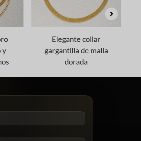
ro
Elegante collar
Co
 y
gargantilla de malla
nos
dorada