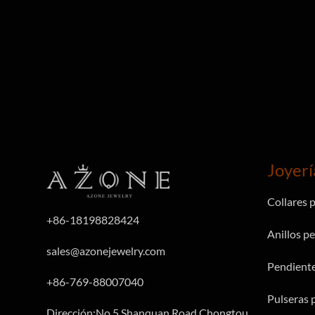
Joyerí
Collares 
+86-18198828424
Anillos p
sales@azonejewelry.com
Pendiente
+86-769-88007040
Pulseras 
Dirección:No 5,Shanquan Road,Chongtou