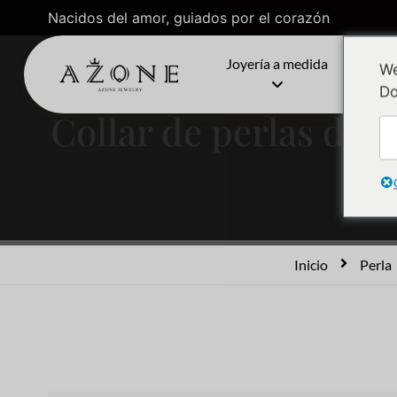
Nacidos del amor, guiados por el corazón
Joyería a medida
C
We
Do
Collar de perlas de 
Inicio
Perla