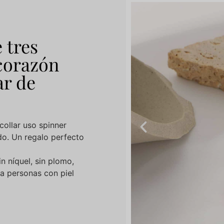
 tres
corazón
ar de
llar uso spinner
do. Un regalo perfecto
n níquel, sin plomo,
ra personas con piel