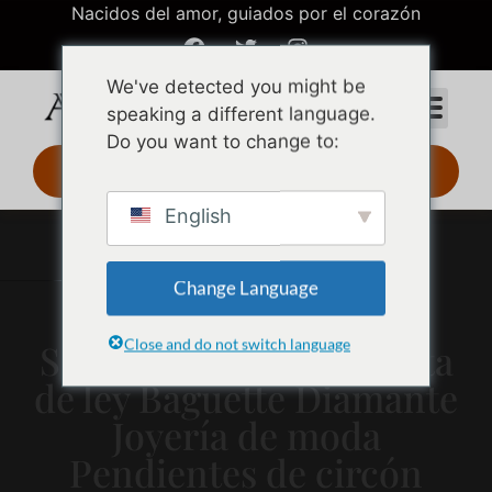
Nacidos del amor, guiados por el corazón
We've detected you might be
speaking a different language.
Do you want to change to:
Diseño 3D 24 h
English
Change Language
Close and do not switch language
S925 Pendientes de plata
de ley Baguette Diamante
Joyería de moda
Pendientes de circón