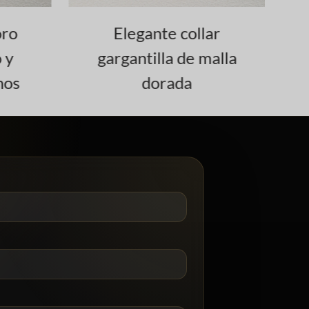
ro
Elegante collar
Co
 y
gargantilla de malla
nos
dorada