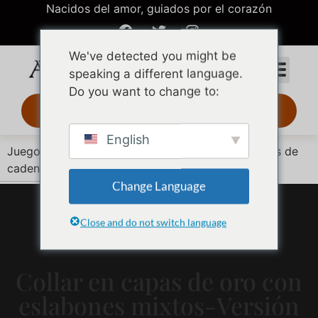
Nacidos del amor, guiados por el corazón
We've detected you might be
speaking a different language.
Do you want to change to:
Diseño 3D 24 h
English
Juego de eslabones de oro apilados con tres tipos de
cadena
Change Language
Close and do not switch language
Collar en capas de oro con
eslabones mixtos-Versión