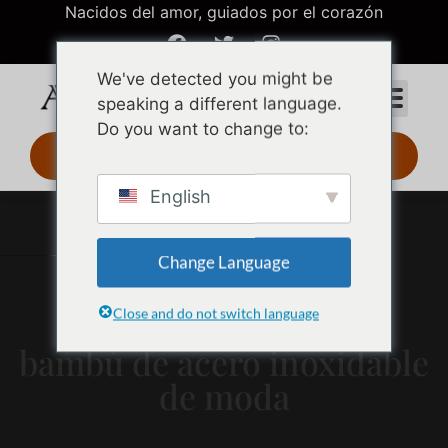
Nacidos del amor, guiados por el corazón
We've detected you might be
speaking a different language.
Do you want to change to:
Diseño 3D 24 h
English
Change Language
Close and do not switch language
Pendientes de aro de
bambú de acero inoxidable
de moda