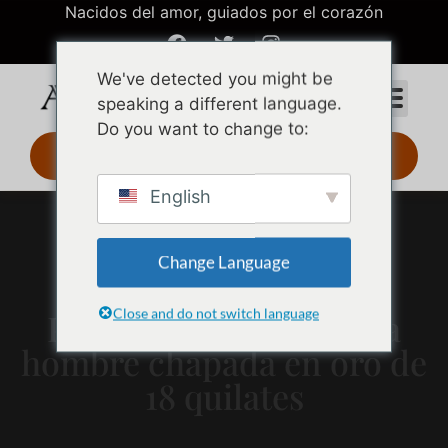
Nacidos del amor, guiados por el corazón
We've detected you might be
speaking a different language.
Do you want to change to:
Diseño 3D 24 h
English
Change Language
Close and do not switch language
Pulsera de cadena para
hombre chapada en oro de
18 quilates