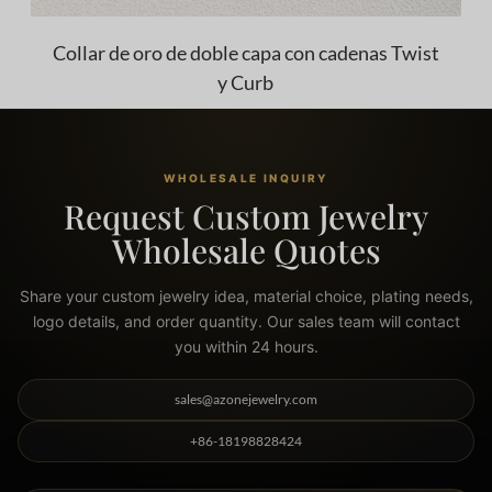
Collar de oro de doble capa con cadenas Twist
y Curb
WHOLESALE INQUIRY
Request Custom Jewelry
Wholesale Quotes
Share your custom jewelry idea, material choice, plating needs,
logo details, and order quantity. Our sales team will contact
you within 24 hours.
sales@azonejewelry.com
+86-18198828424