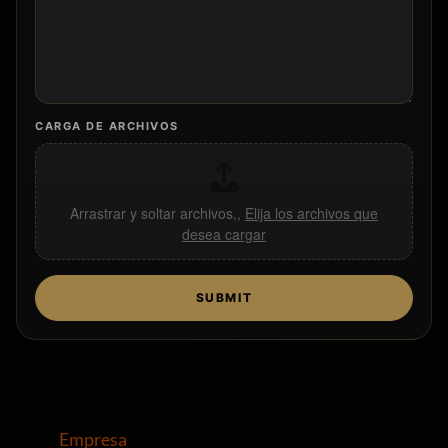
R
A
G
R
A
P
H
CARGA DE ARCHIVOS
C
O
R
R
Arrastrar y soltar archivos,,
Elija los archivos que
E
desea cargar
O
A
R
C
SUBMIT
H
I
V
O
S
Empresa