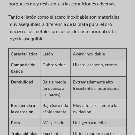
porque es muy resistente a las condiciones adversas.
Tanto el latón como el acero inoxidable son materiales
muy asequibles, a diferencia de la plata pura, el oro
macizo o los metales preciosos de coste normal de la
joyería asequible.
Característica
Latón
Acero inoxidable
Composición
Cobre y zinc
Hierro, carbono, cromo
básica
Durabilidad
Baja a media
Extremadamente alto
(propensa a
(resistente a los arañazos)
arañazos)
Resistencia a
Bajo (se oxida
Muy alto (resistente a la
la corrosión
rápidamente)
oxidación)
Peso
Más pesado
De ligero a medio
Trabajabilidad
Excelente
Difícil; requiere corte