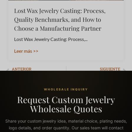
Lost Wax Jewelry Casting: Process,
Quality Benchmarks, and How to
Choose a Manufacturing Partner
Lost Wax Jewelry Casting: Process,...
Leer más >>
ANTERIOR
SIGUIENTE
Top 10 Fabricantes de Joyería & 2026 Guía definitiva de compras
¿Cuánto duran las joyas chapadas en oro? Duraciones reales vs. Oro macizo
WHOLESALE INQUIRY
Request Custom Jewelry
Wholesale Quotes
Share your custom jewelry idea, material choice, plating needs,
logo details, and order quantity. Our sales team will contact