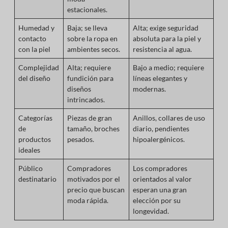
estacionales.
Humedad y
Baja; se lleva
Alta; exige seguridad
contacto
sobre la ropa en
absoluta para la piel y
con la piel
ambientes secos.
resistencia al agua.
Complejidad
Alta; requiere
Bajo a medio; requiere
del diseño
fundición para
líneas elegantes y
diseños
modernas.
intrincados.
Categorías
Piezas de gran
Anillos, collares de uso
de
tamaño, broches
diario, pendientes
productos
pesados.
hipoalergénicos.
ideales
Público
Compradores
Los compradores
destinatario
motivados por el
orientados al valor
precio que buscan
esperan una gran
moda rápida.
elección por su
longevidad.