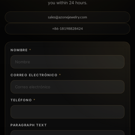
you within 24 hours.
sales@azonejewelry.com
+86-18198828424
NOMBRE
*
CORREO ELECTRÓNICO
*
TELÉFONO
*
P
PARAGRAPH TEXT
A