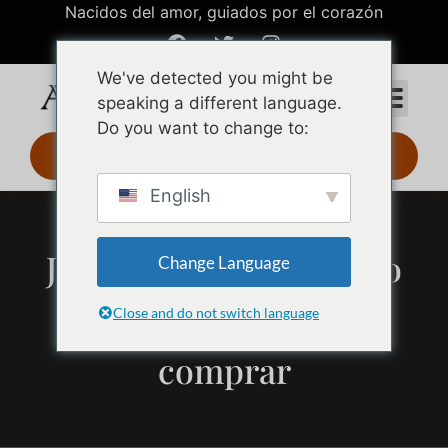
Nacidos del amor, guiados por el corazón
We've detected you might be
speaking a different language.
Do you want to change to:
Diseño 3D 24 h
English
Joyas de Latón vs Acero
Change Language
Inoxidable: La verdad
Close and do not switch language
definitiva antes de
comprar